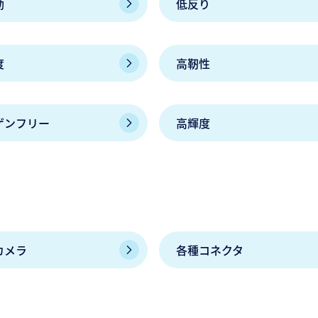
動
低反り
度
高靭性
ゲンフリー
高輝度
カメラ
各種コネクタ