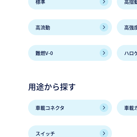
標準
高摺
高流動
高強
難燃V-0
ハロ
用途から探す
車載コネクタ
車載
スイッチ