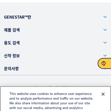
GENESTAR™란
제품 검색
용도 검색
신착 정보
문의사항
문의사항
Kuraray Co., Ltd Website
This website uses cookies to enhance user experience
Privacy Policy
and to analyze performance and traffic on our website.
We also share information about your use of our site
Handling of Access Data
with our social media, advertising and analytics