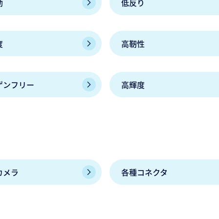
動
低反り
度
高靭性
ゲンフリー
高輝度
カメラ
各種コネクタ