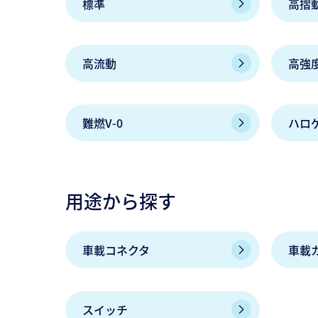
標準
高摺
高流動
高強
難燃V-0
ハロ
用途から探す
車載コネクタ
車載
スイッチ